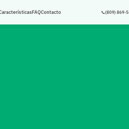
Características
FAQ
Contacto
📞
(809) 869-